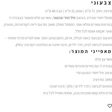
צבעוני
מידות: רוחב 71 ס"מ | עומק 31 ס"מ | גובה 48 ס"מ
ספסל ייחודי ומרהיב בעיצוב
פיל הודי צבעוני
, עשוי עץ מלא ומעוטר בעבודת יד
בפרטים עשירים ומלאי אופי. הספסל משלב מושב נוח עם ידיות דקורטיביות, ומעניק
טאץ' אקזוטי ושמח לכל חלל.
העיצוב הצבעוני בגווני תכלת, אדום, כתום וצהוב הופך אותו לפריט מרכזי ומיוחד –
מתאים לכניסה לבית, חדר ילדים, פינת ישיבה או כאלמנט דקורטיבי בסלון.
מאפייני המוצר:
עשוי עץ מלא
עבודת יד עם ציורים אתניים עשירים
עיצוב פיל ייחודי בסגנון הודי
מושב נוח ויציב
מתאים לכניסה / חדר ילדים / סלון / פינת ישיבה
פריט מלא קסם שמכניס צבע, שמחה וסטייל לכל בית