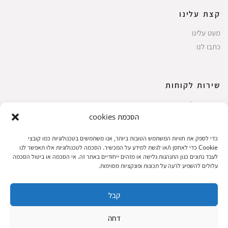
קצת עלינו
מעט עלינו
כתבו לנו
שירות לקוחות
החשבון שלי
הסכמת cookies
ביצוע רכישה
פריטים אהובים
כדי לספק את חוויות המשתמש הטובות ביותר, אנו משתמשים בטכנולוגיות כמו קובצי
עגלת קניות
Cookie כדי לאחסן ו/או לגשת למידע על המכשיר. הסכמה לטכנולוגיות אלו תאפשר לנו
לעבד נתונים כגון התנהגות גלישה או מזהים ייחודיים באתר זה. אי הסכמה או ביטול הסכמה
תקנון אתר
עלולים להשפיע לרעה על תכונות ופונקציות מסוימות.
קבל
שעות הפעילות: ראשון עד חמישי 8 עד 18| שישי 8 עד 15 | שבת 10 עד 17
דחה