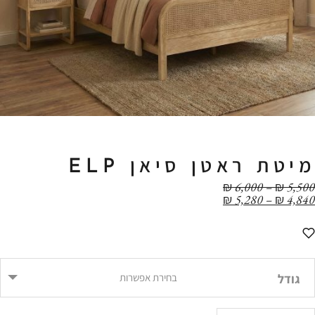
מיטת ראטן סיאן ELP
טווח
₪
6,000
–
₪
5,500
טווח
מחירים:
₪
5,280
–
₪
4,840
מחירים:
עד
עד
גודל
בחירת אפשרות