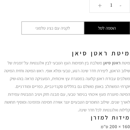
כמות
+
-
של
מיטת
ראטן
הוספה לסל
לקניה עם נציג טלפוני
סיאן
ELP
מיטת ראטן סיאן
מיטת
ראטן סיאן
משלבת בין חמימות העץ הטבעי לבין אלגנטיות על־זמנית של
שילוב הראטן, ליצירת חדר שינה רגוע, טבעי ומלא אופי. ראש המיטה וחזית המיטה
משלבים עבודת ראטן קלועה במסגרת עץ איכותית, המעניקה מראה בוהו-שיק
יוקרתי המשתלב באופן מושלם גם בחללים סקנדינביים, כפריים ומודרניים.
המיטה מיוצרת מעץ איכותי בגימור טבעי, עם מבנה חזק ויציב המבטיח עמידות
לאורך שנים. שילוב החומרים הטבעיים יוצר אווירה חמימה ומזמינה ומוסיף תחושת
קלילות ואלגנטיות לכל חדר שינה.
מידות למזרן
160 × 200 ס"מ