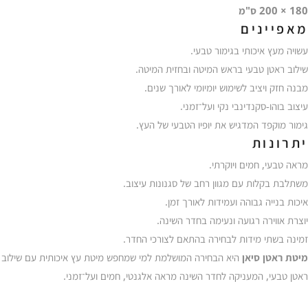
180 × 200 ס"מ
מאפיינים
עשויה מעץ איכותי בגימור טבעי.
שילוב ראטן טבעי בראש המיטה ובחזית המיטה.
מבנה חזק ויציב לשימוש יומיומי לאורך שנים.
עיצוב בוהו-סקנדינבי נקי ועל־זמני.
גימור מוקפד המדגיש את יופיו הטבעי של העץ.
יתרונות
מראה טבעי, חמים ויוקרתי.
משתלבת בקלות עם מגוון רחב של סגנונות עיצוב.
איכות בנייה גבוהה ועמידות לאורך זמן.
יוצרת אווירה רגועה ונעימה בחדר השינה.
זמינה בשתי מידות לבחירה בהתאם לצורכי החדר.
מיטת ראטן סיאן
היא הבחירה המושלמת למי שמחפש מיטת עץ איכותית עם שילוב
ראטן טבעי, המעניקה לחדר השינה מראה אלגנטי, חמים ועל־זמני.