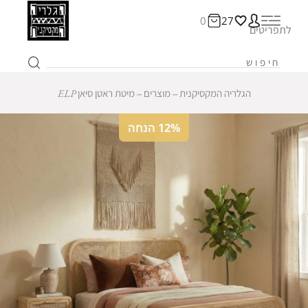
0
27
לתפריטים
הגלריה המקסיקנית
‒
מוצרים
‒
מיטת ראטן סיאן ELP
12% הנחה