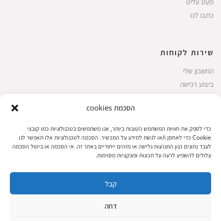
מעט עלינו
כתבו לנו
שירות לקוחות
החשבון שלי
ביצוע רכישה
פריטים אהובים
הסכמת cookies
עגלת קניות
תקנון אתר
כדי לספק את חוויות המשתמש הטובות ביותר, אנו משתמשים בטכנולוגיות כמו קובצי
Cookie כדי לאחסן ו/או לגשת למידע על המכשיר. הסכמה לטכנולוגיות אלו תאפשר לנו
לעבד נתונים כגון התנהגות גלישה או מזהים ייחודיים באתר זה. אי הסכמה או ביטול הסכמה
עלולים להשפיע לרעה על תכונות ופונקציות מסוימות.
שעות הפעילות: ראשון עד חמישי 8 עד 18| שישי 8 עד 15 | שבת 10 עד 17
קבל
© 2023 כל הזכיות שמורות להגלריה
פיתוח:
|
דחה
המקסיקנית
ThuyGuy