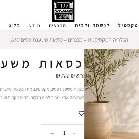
טקסטיל
לנשמה ולבית
בלוג
ש
מבצעים
מידע
הגלריה המקסיקנית
‒
מוצרים
‒
כסאות משענת פסים JAC
כסאות משענת 
₪
766
₪
870
כסאות משענת פסים מקסימים. את הכסאות מייצרים 
משלוחים ארצי מהיר לבית הלקוח. רהיט מקסים ואיכו
כמות
+
-
של